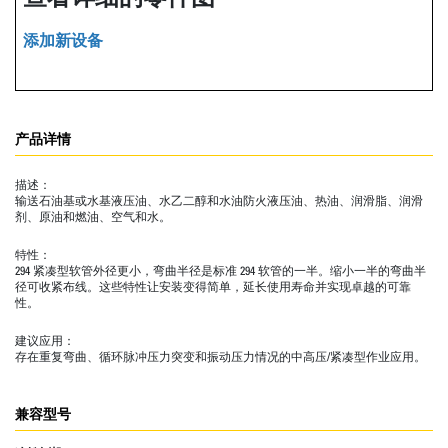
添加新设备
产品详情
描述：
输送石油基或水基液压油、水乙二醇和水油防火液压油、热油、润滑脂、润滑
剂、原油和燃油、空气和水。
特性：
294 紧凑型软管外径更小，弯曲半径是标准 294 软管的一半。缩小一半的弯曲半
径可收紧布线。这些特性让安装变得简单，延长使用寿命并实现卓越的可靠
性。
建议应用：
存在重复弯曲、循环脉冲压力突变和振动压力情况的中高压/紧凑型作业应用。
兼容型号