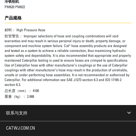
冷铣刨机
PM620 PM622
产品规格
材料：
High Pressure Hose
软管警告：
Improper selections of hose and coupling combinations will void
warranties and may result in serious personal injury or death, property damage, or
component and machine system failure. Cat® hose assembly products are designed
and tested as a system to achieve a reliable connection, thus maximizing hydraulic
system safety and dependability. It is also recommended that appropriate and properly
maintained Caterpillar tooling is used to ensure hoses are crimped to specifications.
Use of Caterpillar hose with other manufacturer’s couplings or the use of Caterpillar
couplings with other manufacturer’s hose may result in the production of unreliable,
unsafe or under-performing hose assemblies. It is not recommended or authorized by
Caterpillar. For additional information see SAE J1273 section 6.3 and ISO 17165-2
section 6.3.
总长度（mm）：
4100
重量（kg）：
2.688
联系与支持
CATWJ.COM.CN