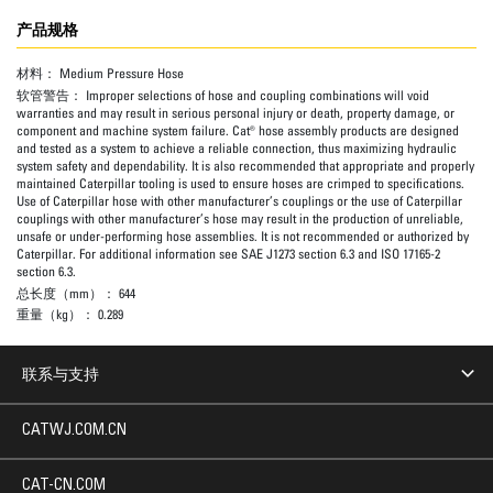
产品规格
材料：
Medium Pressure Hose
软管警告：
Improper selections of hose and coupling combinations will void
warranties and may result in serious personal injury or death, property damage, or
component and machine system failure. Cat® hose assembly products are designed
and tested as a system to achieve a reliable connection, thus maximizing hydraulic
system safety and dependability. It is also recommended that appropriate and properly
maintained Caterpillar tooling is used to ensure hoses are crimped to specifications.
Use of Caterpillar hose with other manufacturer’s couplings or the use of Caterpillar
couplings with other manufacturer’s hose may result in the production of unreliable,
unsafe or under-performing hose assemblies. It is not recommended or authorized by
Caterpillar. For additional information see SAE J1273 section 6.3 and ISO 17165-2
section 6.3.
总长度（mm）：
644
重量（kg）：
0.289
联系与支持
CATWJ.COM.CN
CAT-CN.COM