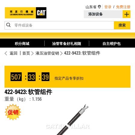
山东省
登录
/
免费注册
添加设备
零件或设备
搜索
积分商城
油管常备好礼相随
自主维护包
422-9423: 软管组件
返回
首页
液压油管促销
507
:
33
:
39
指定产品专享折扣
422-9423: 软管组件
重量（kg） : 1.156
促销