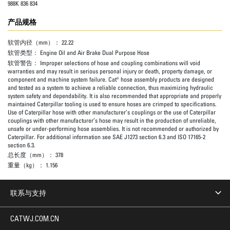
988K 836 834
产品规格
软管内径（mm）：
22.22
软管类型：
Engine Oil and Air Brake Dual Purpose Hose
软管警告：
Improper selections of hose and coupling combinations will void
warranties and may result in serious personal injury or death, property damage, or
component and machine system failure. Cat® hose assembly products are designed
and tested as a system to achieve a reliable connection, thus maximizing hydraulic
system safety and dependability. It is also recommended that appropriate and properly
maintained Caterpillar tooling is used to ensure hoses are crimped to specifications.
Use of Caterpillar hose with other manufacturer’s couplings or the use of Caterpillar
couplings with other manufacturer’s hose may result in the production of unreliable,
unsafe or under-performing hose assemblies. It is not recommended or authorized by
Caterpillar. For additional information see SAE J1273 section 6.3 and ISO 17165-2
section 6.3.
总长度（mm）：
378
重量（kg）：
1.156
联系与支持
CATWJ.COM.CN