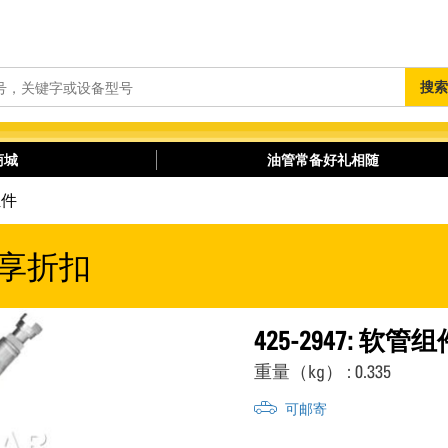
搜
搜索
索
商城
油管常备好礼相随
组件
享折扣
425-2947: 软管组
重量（kg） : 0.335
可邮寄