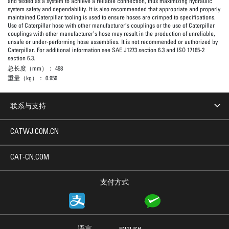
and tested as a system to achieve a reliable connection, thus maximizing hydraulic
system safety and dependability. It is also recommended that appropriate and properly
maintained Caterpillar tooling is used to ensure hoses are crimped to specifications.
Use of Caterpillar hose with other manufacturer’s couplings or the use of Caterpillar
couplings with other manufacturer’s hose may result in the production of unreliable,
unsafe or under-performing hose assemblies. It is not recommended or authorized by
Caterpillar. For additional information see SAE J1273 section 6.3 and ISO 17165-2
section 6.3.
总长度（mm）：
498
重量（kg）：
0.959
联系与支持
CATWJ.COM.CN
CAT-CN.COM
支付方式