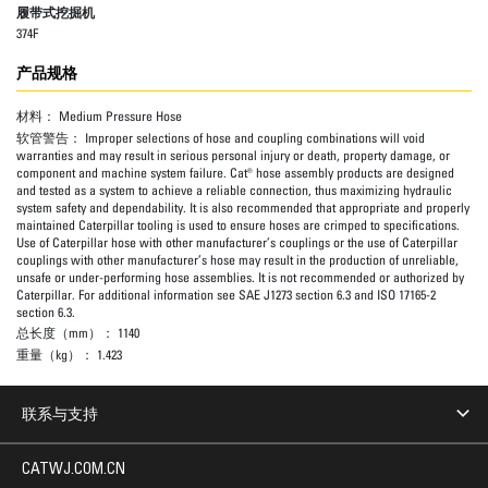
履带式挖掘机
374F
产品规格
材料：
Medium Pressure Hose
软管警告：
Improper selections of hose and coupling combinations will void
warranties and may result in serious personal injury or death, property damage, or
component and machine system failure. Cat® hose assembly products are designed
and tested as a system to achieve a reliable connection, thus maximizing hydraulic
system safety and dependability. It is also recommended that appropriate and properly
maintained Caterpillar tooling is used to ensure hoses are crimped to specifications.
Use of Caterpillar hose with other manufacturer’s couplings or the use of Caterpillar
couplings with other manufacturer’s hose may result in the production of unreliable,
unsafe or under-performing hose assemblies. It is not recommended or authorized by
Caterpillar. For additional information see SAE J1273 section 6.3 and ISO 17165-2
section 6.3.
总长度（mm）：
1140
重量（kg）：
1.423
联系与支持
CATWJ.COM.CN