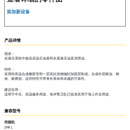
添加新设备
产品详情
描述：
在液压系统中输送高温石油基和水基液压油及润滑油。
特性：
采用特高温合成橡胶管和一层高抗张钢编织加固层制成。合成外层耐油、耐
候、耐磨损。这些特性可带来长寿命和卓越的可靠性。
建议应用：
适用于中压、高温服务用途。海岸警卫队已批准其用于海上作业用途。
兼容型号
挖掘机
374F L