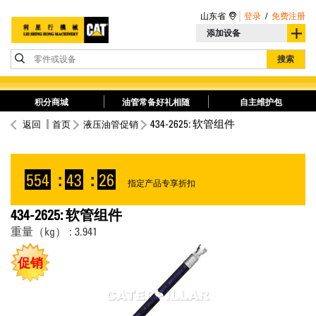
山东省
登录
/
免费注册
添加设备
零件或设备
搜索
积分商城
油管常备好礼相随
自主维护包
434-2625: 软管组件
返回
首页
液压油管促销
554
:
43
:
25
指定产品专享折扣
434-2625: 软管组件
重量（kg） : 3.941
促销