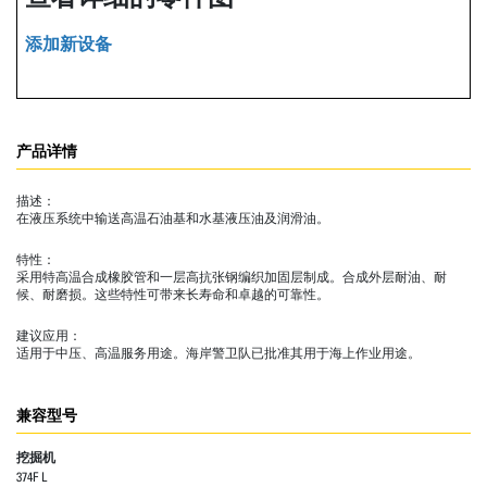
添加新设备
产品详情
描述：
在液压系统中输送高温石油基和水基液压油及润滑油。
特性：
采用特高温合成橡胶管和一层高抗张钢编织加固层制成。合成外层耐油、耐
候、耐磨损。这些特性可带来长寿命和卓越的可靠性。
建议应用：
适用于中压、高温服务用途。海岸警卫队已批准其用于海上作业用途。
兼容型号
挖掘机
374F L