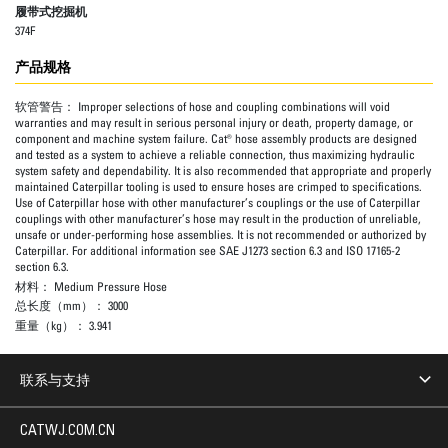
履带式挖掘机
374F
产品规格
软管警告：
Improper selections of hose and coupling combinations will void
warranties and may result in serious personal injury or death, property damage, or
component and machine system failure. Cat® hose assembly products are designed
and tested as a system to achieve a reliable connection, thus maximizing hydraulic
system safety and dependability. It is also recommended that appropriate and properly
maintained Caterpillar tooling is used to ensure hoses are crimped to specifications.
Use of Caterpillar hose with other manufacturer’s couplings or the use of Caterpillar
couplings with other manufacturer’s hose may result in the production of unreliable,
unsafe or under-performing hose assemblies. It is not recommended or authorized by
Caterpillar. For additional information see SAE J1273 section 6.3 and ISO 17165-2
section 6.3.
材料：
Medium Pressure Hose
总长度（mm）：
3000
重量（kg）：
3.941
联系与支持
CATWJ.COM.CN