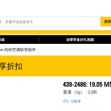
搜
搜索
索
商城
油管常备好礼相随
9.05 mm 内径空调软管组件
享折扣
439-2486: 19
重量（kg） : 3.205
可邮寄