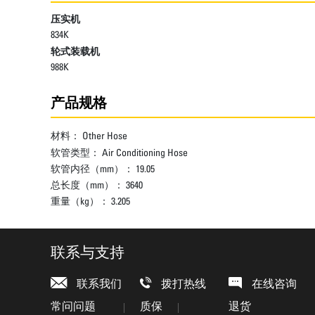
压实机
834K
轮式装载机
988K
产品规格
材料：
Other Hose
软管类型：
Air Conditioning Hose
软管内径（mm）：
19.05
总长度（mm）：
3640
重量（kg）：
3.205
联系与支持
联系我们
拨打热线
在线咨询
常问问题
质保
退货