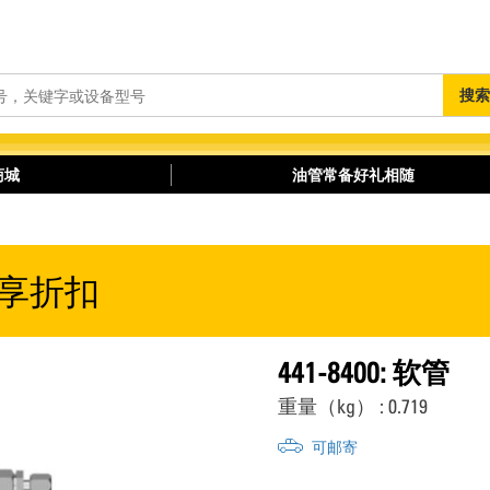
搜
搜索
索
商城
油管常备好礼相随
享折扣
441-8400: 软管
重量（kg） : 0.719
可邮寄