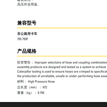
高压作业用途。
兼容型号
非公路用卡车
793 793F
产品规格
软管警告：
Improper selections of hose and coupling combinations
assembly products are designed and tested as a system to achieve a
Caterpillar tooling is used to ensure hoses are crimped to specifica
the production of unreliable, unsafe or under-performing hose assem
材料：
High Pressure Hose
总长度（mm）：
672
重量（kg）：
0.793