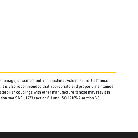
rty damage, or component and machine system failure. Cat® hose
. It is also recommended that appropriate and properly maintained
aterpillar couplings with other manufacturer’s hose may result in
tion see SAE J1273 section 6.3 and ISO 17165-2 section 6.3.