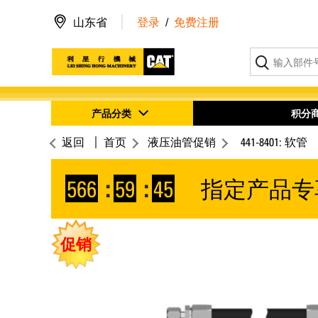
山东省
登录
/
免费注册
产品分类
积分
返回
首页
液压油管促销
441-8401: 软管
566
:
59
:
45
指定产品专
促销