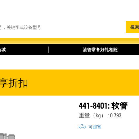
搜
搜索
索
商城
油管常备好礼相随
享折扣
441-8401: 软管
重量（kg） : 0.793
可邮寄