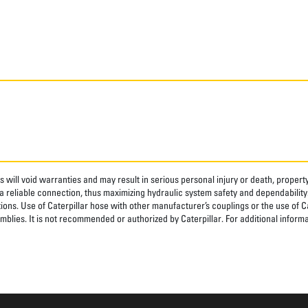
 will void warranties and may result in serious personal injury or death, prope
 reliable connection, thus maximizing hydraulic system safety and dependability
tions. Use of Caterpillar hose with other manufacturer’s couplings or the use of C
blies. It is not recommended or authorized by Caterpillar. For additional informa