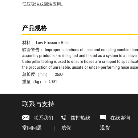
低压吸油或回油应用。
产品规格
材料：
Low Pressure Hose
软管警告：
Improper selections of hose and coupling combinations
assembly products are designed and tested as a system to achieve a
Caterpillar tooling is used to ensure hoses are crimped to specifica
the production of unreliable, unsafe or under-performing hose assem
总长度（mm）：
2500
重量（kg）：
4.781
联系与支持
联系我们
拨打热线
在线咨询
常问问题
质保
退货