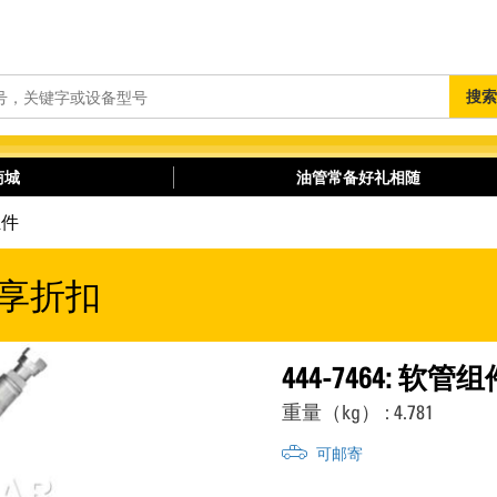
搜
搜索
索
商城
油管常备好礼相随
组件
享折扣
444-7464: 软管组
重量（kg） : 4.781
可邮寄