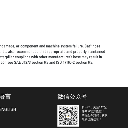
rty damage, or component and machine system failure. Cat® hose
. It is also recommended that appropriate and properly maintained
aterpillar couplings with other manufacturer’s hose may result in
tion see SAE J1273 section 6.3 and ISO 17165-2 section 6.3.
语言
微信公众号
扫一扫，关注CAT配
ENGLISH
件商城官方微信！
掌握配件知识，获取
最新优惠信息！