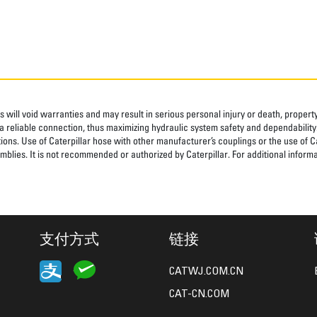
 will void warranties and may result in serious personal injury or death, prope
 reliable connection, thus maximizing hydraulic system safety and dependability
tions. Use of Caterpillar hose with other manufacturer’s couplings or the use of C
blies. It is not recommended or authorized by Caterpillar. For additional informa
支付方式
链接
CATWJ.COM.CN
CAT-CN.COM