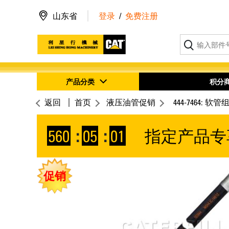
山东省
登录
/
免费注册
产品分类
积分
返回
首页
液压油管促销
444-7464: 软管
560
:
05
:
00
指定产品专
促销