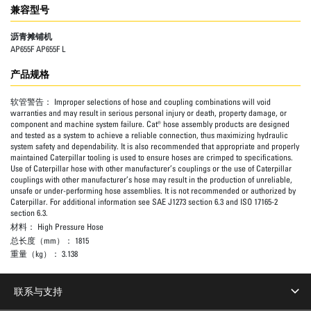
兼容型号
沥青摊铺机
AP655F AP655F L
产品规格
软管警告：
Improper selections of hose and coupling combinations will void
warranties and may result in serious personal injury or death, property damage, or
component and machine system failure. Cat® hose assembly products are designed
and tested as a system to achieve a reliable connection, thus maximizing hydraulic
system safety and dependability. It is also recommended that appropriate and properly
maintained Caterpillar tooling is used to ensure hoses are crimped to specifications.
Use of Caterpillar hose with other manufacturer’s couplings or the use of Caterpillar
couplings with other manufacturer’s hose may result in the production of unreliable,
unsafe or under-performing hose assemblies. It is not recommended or authorized by
Caterpillar. For additional information see SAE J1273 section 6.3 and ISO 17165-2
section 6.3.
材料：
High Pressure Hose
总长度（mm）：
1815
重量（kg）：
3.138
联系与支持