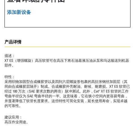
添加新设备
产品详情
描述：
XT ES（增强螺旋）高压软管可在高压下将石油基液压油从泵和马达输送到机器
部件。
特性：
采用织物加固型合成橡胶管以及四到六层螺旋形包裹的高抗张钢丝加固层（其
间由合成橡胶层隔开）制成。合成橡胶外壳耐油、耐候、耐磨损。XT ES 软管已
经过 100 万次（SAE 要求次数的两倍）脉冲测试。此外，Cat® XT ES 软管的工作
弯曲半径仅为 SAE 弯曲半径的一半。这意味着，它在狭小空间内更容易弯曲，
并显著降低了软管长度要求。这些特性可简化安装，延长使用寿命，实现卓越
的可靠性。
建议应用：
高压作业用途。