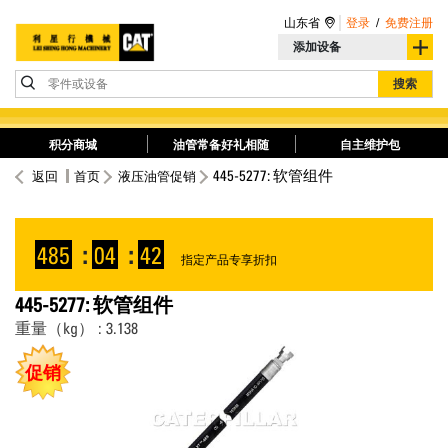
山东省
登录
/
免费注册
添加设备
零件或设备
搜索
积分商城
油管常备好礼相随
自主维护包
445-5277: 软管组件
返回
首页
液压油管促销
485
:
04
:
42
指定产品专享折扣
445-5277: 软管组件
重量（kg） : 3.138
促销