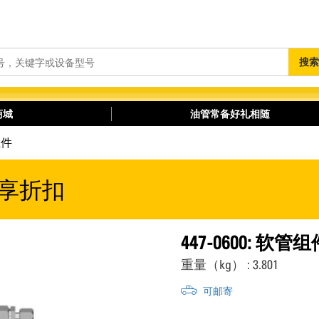
搜
搜索
索
商城
油管常备好礼相随
组件
享折扣
447-0600: 软管组
重量（kg） : 3.801
可邮寄