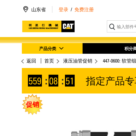
山东省
登录
/
免费注册
产品分类
积分
返回
首页
液压油管促销
447-0600: 软管
559
:
08
:
51
指定产品专
促销