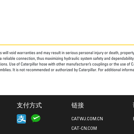
 will void warranties and may result in serious personal injury or death, prope
 reliable connection, thus maximizing hydraulic system safety and dependability
tions. Use of Caterpillar hose with other manufacturer’s couplings or the use of C
blies. It is not recommended or authorized by Caterpillar. For additional informa
支付方式
链接
CATWJ.COM.CN
CAT-CN.COM