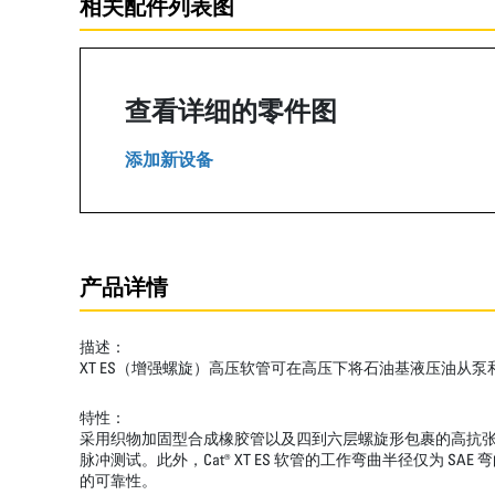
相关配件列表图
查看详细的零件图
添加新设备
产品详情
描述：
XT ES（增强螺旋）高压软管可在高压下将石油基液压油从
特性：
采用织物加固型合成橡胶管以及四到六层螺旋形包裹的高抗张钢丝
脉冲测试。此外，Cat® XT ES 软管的工作弯曲半径仅
的可靠性。