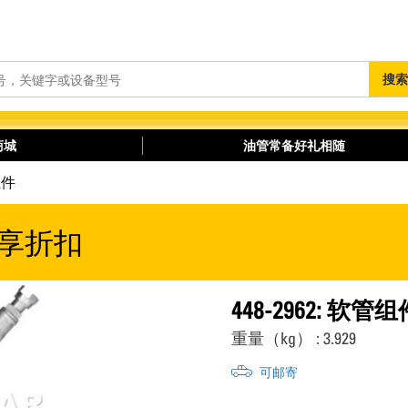
搜
搜索
索
商城
油管常备好礼相随
组件
享折扣
448-2962: 软管组
重量（kg） : 3.929
可邮寄