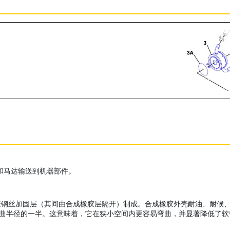
泵和马达输送到机器部件。
加固层（其间由合成橡胶层隔开）制成。合成橡胶外壳耐油、耐候、耐磨损。X
为 SAE 弯曲半径的一半。这意味着，它在狭小空间内更容易弯曲，并显著降