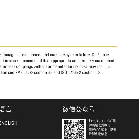
rty damage, or component and machine system failure. Cat® hose
. It is also recommended that appropriate and properly maintained
aterpillar couplings with other manufacturer’s hose may result in
tion see SAE J1273 section 6.3 and ISO 17165-2 section 6.3.
语言
微信公众号
扫一扫，关注CAT配
ENGLISH
件商城官方微信！
掌握配件知识，获取
最新优惠信息！