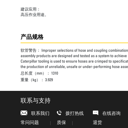
建议应用：
高压作业用途。
产品规格
软管警告：
Improper selections of hose and coupling combinations
assembly products are designed and tested as a system to achieve a
Caterpillar tooling is used to ensure hoses are crimped to specifica
the production of unreliable, unsafe or under-performing hose assem
总长度（mm）：
1310
重量（kg）：
3.929
联系与支持
联系我们
拨打热线
在线咨询
常问问题
质保
退货