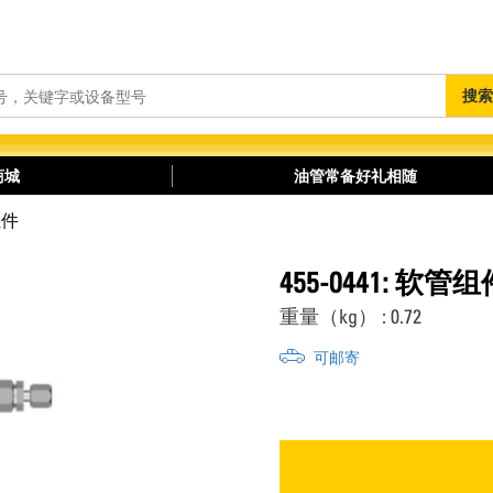
搜
搜索
索
商城
油管常备好礼相随
组件
455-0441: 软管组
重量（kg） : 0.72
可邮寄