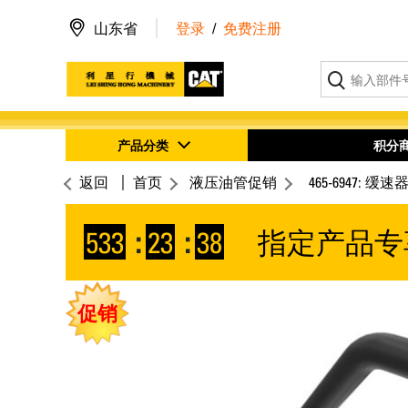
山东省
登录
/
免费注册
产品分类
积分
返回
首页
液压油管促销
465-6947: 
533
:
23
:
37
指定产品专
促销