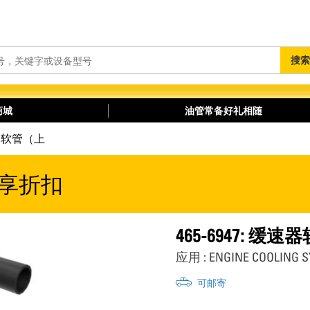
搜
搜索
索
商城
油管常备好礼相随
缓速器软管（上
享折扣
465-6947: 缓
应用 : ENGINE COOLING S
可邮寄