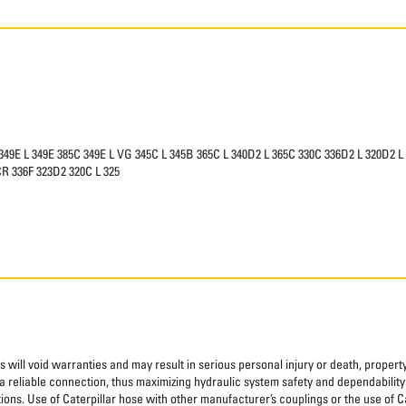
49E L 349E 385C 349E L VG 345C L 345B 365C L 340D2 L 365C 330C 336D2 L 320D2 L
CR 336F 323D2 320C L 325
 will void warranties and may result in serious personal injury or death, prope
 reliable connection, thus maximizing hydraulic system safety and dependability
tions. Use of Caterpillar hose with other manufacturer’s couplings or the use of C