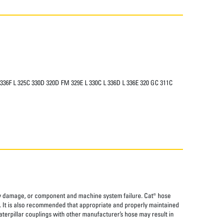
 336F L 325C 330D 320D FM 329E L 330C L 336D L 336E 320 GC 311C
rty damage, or component and machine system failure. Cat® hose
. It is also recommended that appropriate and properly maintained
aterpillar couplings with other manufacturer’s hose may result in