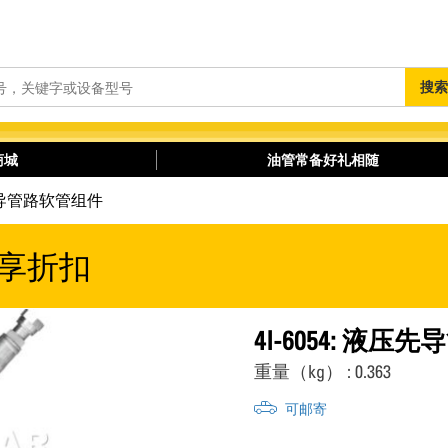
搜
搜索
索
商城
油管常备好礼相随
液压先导管路软管组件
享折扣
4I-6054: 液
重量（kg） : 0.363
可邮寄