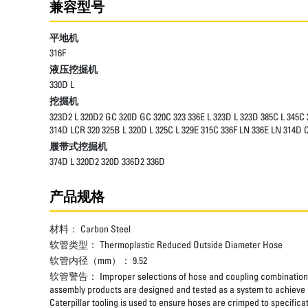
兼容型号
平地机
316F
液压挖掘机
330D L
挖掘机
323D2 L 320D2 GC 320D GC 320C 323 336E L 323D L 323D 385C L 345C 3
314D LCR 320 325B L 320D L 325C L 329E 315C 336F LN 336E LN 314D 
履带式挖掘机
374D L 320D2 320D 336D2 336D
产品规格
材料：
Carbon Steel
软管类型：
Thermoplastic Reduced Outside Diameter Hose
软管内径（mm）：
9.52
软管警告：
Improper selections of hose and coupling combinations
assembly products are designed and tested as a system to achieve a
Caterpillar tooling is used to ensure hoses are crimped to specifica