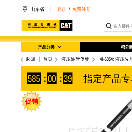
山东省
登录
/
免费注册
产品分类
积分
返回
首页
液压油管促销
4I-6054: 
585
:
00
:
38
指定产品专
促销