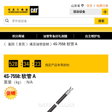
山东省
登录
/
免费注册
添加设备
零件或设备
搜索
积分商城
油管常备好礼相随
自主维护包
4S-7558: 软管 A
返回
首页
液压油管促销
528
:
34
:
23
指定产品专享折扣
4S-7558: 软管 A
重量（kg） : N/A
促销