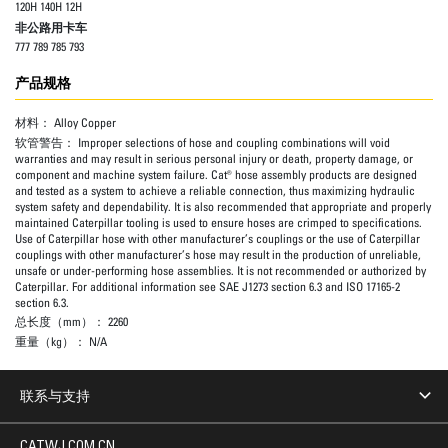
120H 140H 12H
非公路用卡车
777 789 785 793
产品规格
材料：
Alloy Copper
软管警告：
Improper selections of hose and coupling combinations will void
warranties and may result in serious personal injury or death, property damage, or
component and machine system failure. Cat® hose assembly products are designed
and tested as a system to achieve a reliable connection, thus maximizing hydraulic
system safety and dependability. It is also recommended that appropriate and properly
maintained Caterpillar tooling is used to ensure hoses are crimped to specifications.
Use of Caterpillar hose with other manufacturer’s couplings or the use of Caterpillar
couplings with other manufacturer’s hose may result in the production of unreliable,
unsafe or under-performing hose assemblies. It is not recommended or authorized by
Caterpillar. For additional information see SAE J1273 section 6.3 and ISO 17165-2
section 6.3.
总长度（mm）：
2260
重量（kg）：
N/A
联系与支持
CATWJ.COM.CN