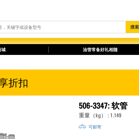
搜
搜索
索
商城
油管常备好礼相随
享折扣
506-3347: 软管
重量（kg） : 1.149
可邮寄