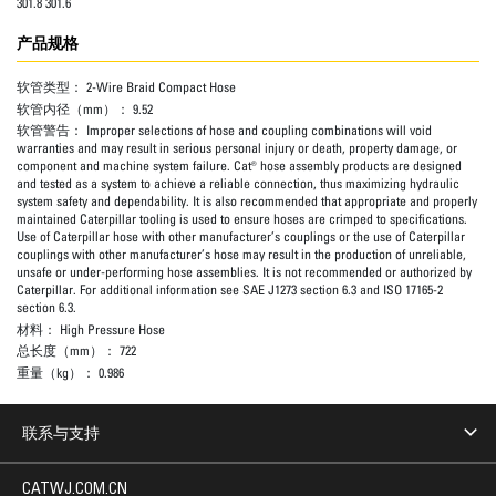
301.8 301.6
产品规格
软管类型：
2-Wire Braid Compact Hose
软管内径（mm）：
9.52
软管警告：
Improper selections of hose and coupling combinations will void
warranties and may result in serious personal injury or death, property damage, or
component and machine system failure. Cat® hose assembly products are designed
and tested as a system to achieve a reliable connection, thus maximizing hydraulic
system safety and dependability. It is also recommended that appropriate and properly
maintained Caterpillar tooling is used to ensure hoses are crimped to specifications.
Use of Caterpillar hose with other manufacturer’s couplings or the use of Caterpillar
couplings with other manufacturer’s hose may result in the production of unreliable,
unsafe or under-performing hose assemblies. It is not recommended or authorized by
Caterpillar. For additional information see SAE J1273 section 6.3 and ISO 17165-2
section 6.3.
材料：
High Pressure Hose
总长度（mm）：
722
重量（kg）：
0.986
联系与支持
CATWJ.COM.CN