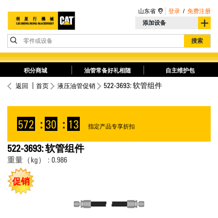
山东省
登录
/
免费注册
添加设备
零件或设备
搜索
积分商城
油管常备好礼相随
自主维护包
522-3693: 软管组件
返回
首页
液压油管促销
572
:
30
:
13
指定产品专享折扣
522-3693: 软管组件
重量（kg） : 0.986
促销