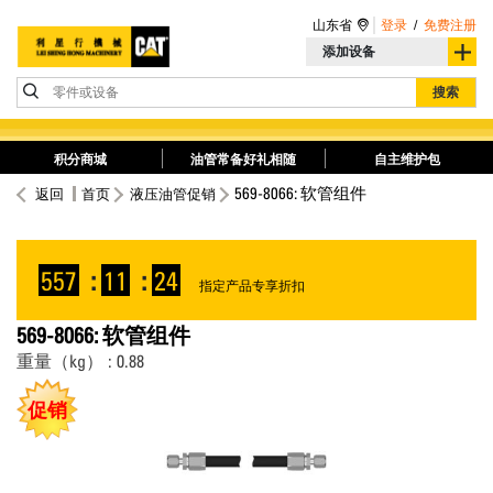
山东省
登录
/
免费注册
添加设备
零件或设备
搜索
积分商城
油管常备好礼相随
自主维护包
569-8066: 软管组件
返回
首页
液压油管促销
557
:
11
:
24
指定产品专享折扣
569-8066: 软管组件
重量（kg） : 0.88
促销