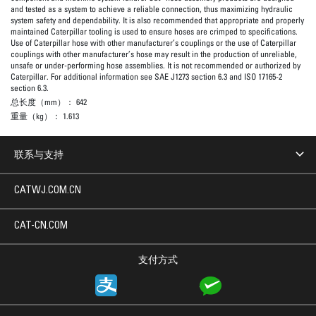
and tested as a system to achieve a reliable connection, thus maximizing hydraulic
system safety and dependability. It is also recommended that appropriate and properly
maintained Caterpillar tooling is used to ensure hoses are crimped to specifications.
Use of Caterpillar hose with other manufacturer’s couplings or the use of Caterpillar
couplings with other manufacturer’s hose may result in the production of unreliable,
unsafe or under-performing hose assemblies. It is not recommended or authorized by
Caterpillar. For additional information see SAE J1273 section 6.3 and ISO 17165-2
section 6.3.
总长度（mm）：
642
重量（kg）：
1.613
联系与支持
CATWJ.COM.CN
CAT-CN.COM
支付方式