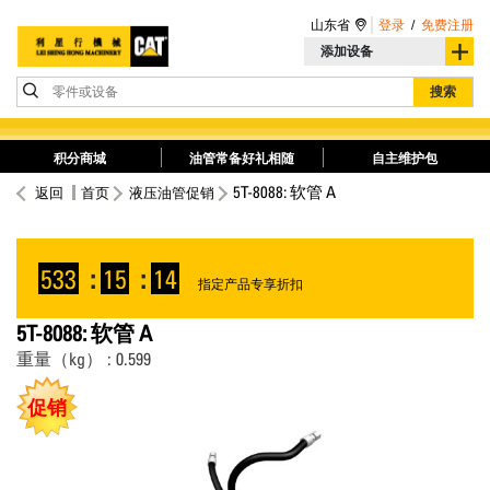
山东省
登录
/
免费注册
添加设备
零件或设备
搜索
积分商城
油管常备好礼相随
自主维护包
5T-8088: 软管 A
返回
首页
液压油管促销
533
:
15
:
14
指定产品专享折扣
5T-8088: 软管 A
重量（kg） : 0.599
促销