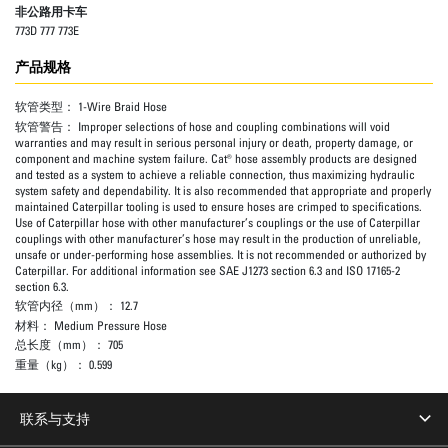
非公路用卡车
773D 777 773E
产品规格
软管类型：
1-Wire Braid Hose
软管警告：
Improper selections of hose and coupling combinations will void
warranties and may result in serious personal injury or death, property damage, or
component and machine system failure. Cat® hose assembly products are designed
and tested as a system to achieve a reliable connection, thus maximizing hydraulic
system safety and dependability. It is also recommended that appropriate and properly
maintained Caterpillar tooling is used to ensure hoses are crimped to specifications.
Use of Caterpillar hose with other manufacturer’s couplings or the use of Caterpillar
couplings with other manufacturer’s hose may result in the production of unreliable,
unsafe or under-performing hose assemblies. It is not recommended or authorized by
Caterpillar. For additional information see SAE J1273 section 6.3 and ISO 17165-2
section 6.3.
软管内径（mm）：
12.7
材料：
Medium Pressure Hose
总长度（mm）：
705
重量（kg）：
0.599
联系与支持