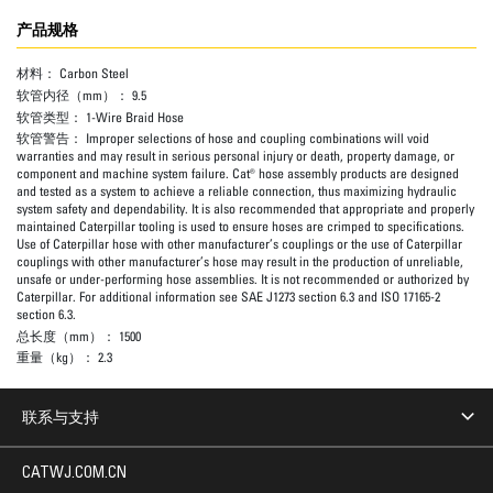
产品规格
材料：
Carbon Steel
软管内径（mm）：
9.5
软管类型：
1-Wire Braid Hose
软管警告：
Improper selections of hose and coupling combinations will void
warranties and may result in serious personal injury or death, property damage, or
component and machine system failure. Cat® hose assembly products are designed
and tested as a system to achieve a reliable connection, thus maximizing hydraulic
system safety and dependability. It is also recommended that appropriate and properly
maintained Caterpillar tooling is used to ensure hoses are crimped to specifications.
Use of Caterpillar hose with other manufacturer’s couplings or the use of Caterpillar
couplings with other manufacturer’s hose may result in the production of unreliable,
unsafe or under-performing hose assemblies. It is not recommended or authorized by
Caterpillar. For additional information see SAE J1273 section 6.3 and ISO 17165-2
section 6.3.
总长度（mm）：
1500
重量（kg）：
2.3
联系与支持
CATWJ.COM.CN