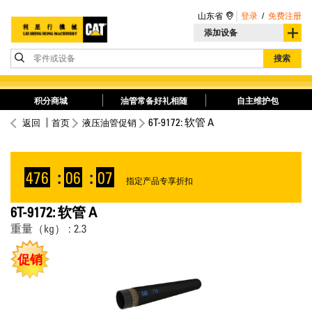
山东省
登录
/
免费注册
添加设备
零件或设备
搜索
积分商城
油管常备好礼相随
自主维护包
6T-9172: 软管 A
返回
首页
液压油管促销
476
:
06
:
07
指定产品专享折扣
6T-9172: 软管 A
重量（kg） : 2.3
促销