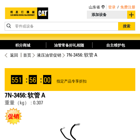
山东省
登录
/
免费注册
添加设备
零件或设备
搜索
积分商城
油管常备好礼相随
自主维护包
7N-3456: 软管 A
返回
首页
液压油管促销
551
:
56
:
00
指定产品专享折扣
7N-3456: 软管 A
重量（kg） : 0.307
促销