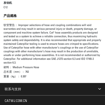
发动机
C12
产品规格
软管警告：
Improper selections of hose and coupling combinations will void
warranties and may result in serious personal injury or death, property damage, or
component and machine system failure. Cat® hose assembly products are designed
and tested as a system to achieve a reliable connection, thus maximizing hydraulic
system safety and dependability. It is also recommended that appropriate and properly
maintained Caterpillar tooling is used to ensure hoses are crimped to specifications.
Use of Caterpillar hose with other manufacturer’s couplings or the use of Caterpillar
couplings with other manufacturer’s hose may result in the production of unreliable,
unsafe or under-performing hose assemblies. It is not recommended or authorized by
Caterpillar. For additional information see SAE J1273 section 6.3 and ISO 17165-2
section 6.3.
材料：
Medium Pressure Hose
总长度（mm）：
762
重量（kg）：
0.307
联系与支持
CATWJ.COM.CN