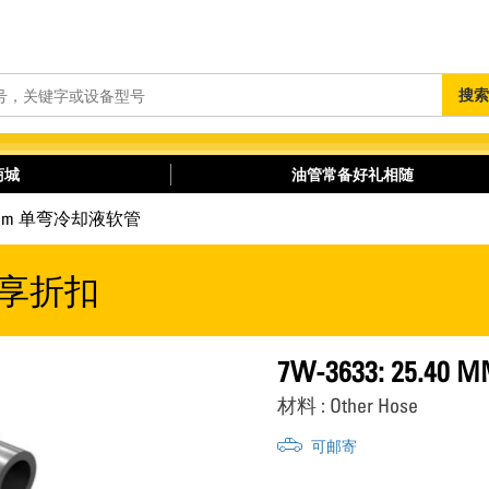
搜
搜索
索
商城
油管常备好礼相随
.40 mm 单弯冷却液软管
享折扣
7W-3633: 25.
材料 : Other Hose
可邮寄