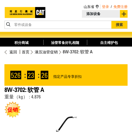
山东省
登录
/
免费注册
添加设备
零件或设备
搜索
积分商城
油管常备好礼相随
自主维护包
8W-3702: 软管 A
返回
首页
液压油管促销
526
:
23
:
26
指定产品专享折扣
8W-3702: 软管 A
重量（kg） : 4.876
促销