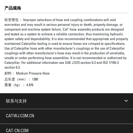
产品规格
软管警告：
Improper selections of hose and coupling combinations will void
warranties and may result in serious personal injury or death, property damage, or
component and machine system failure. Cat® hose assembly products are designed
and tested as a system to achieve a reliable connection, thus maximizing hydraulic
system safety and dependability. It is also recommended that appropriate and properly
maintained Caterpillar tooling is used to ensure hoses are crimped to specifications.
Use of Caterpillar hose with other manufacturer’s couplings or the use of Caterpillar
couplings with other manufacturer’s hose may result in the production of unreliable,
unsafe or under-performing hose assemblies. It is not recommended or authorized by
Caterpillar. For additional information see SAE J1273 section 6.3 and ISO 17165-2
section 6.3.
材料：
Medium Pressure Hose
总长度（mm）：
1380
重量（kg）：
4.876
联系与支持
CATWJ.COM.CN
CAT-CN.COM