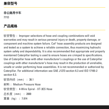
兼容型号
非公路用卡车
771D
产品规格
软管警告：
Improper selections of hose and coupling combinations will void
warranties and may result in serious personal injury or death, property damage, or
component and machine system failure. Cat® hose assembly products are designed
and tested as a system to achieve a reliable connection, thus maximizing hydraulic
system safety and dependability. It is also recommended that appropriate and properly
maintained Caterpillar tooling is used to ensure hoses are crimped to specifications.
Use of Caterpillar hose with other manufacturer’s couplings or the use of Caterpillar
couplings with other manufacturer’s hose may result in the production of unreliable,
unsafe or under-performing hose assemblies. It is not recommended or authorized by
Caterpillar. For additional information see SAE J1273 section 6.3 and ISO 17165-2
section 6.3.
软管内径（mm）：
38.1
材料：
Medium Pressure Hose
软管类型：
4-Wire Spiral - XT-3ES Hose
总长度（mm）：
2000
重量（kg）：
7.814