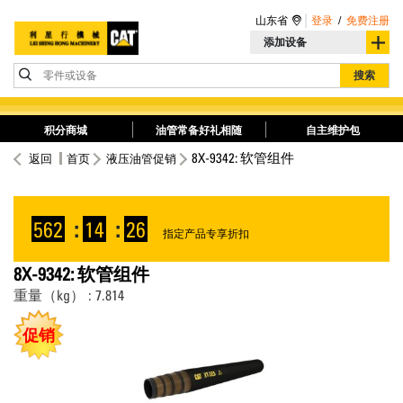
山东省
登录
/
免费注册
添加设备
零件或设备
搜索
积分商城
油管常备好礼相随
自主维护包
8X-9342: 软管组件
返回
首页
液压油管促销
562
:
14
:
26
指定产品专享折扣
8X-9342: 软管组件
重量（kg） : 7.814
促销