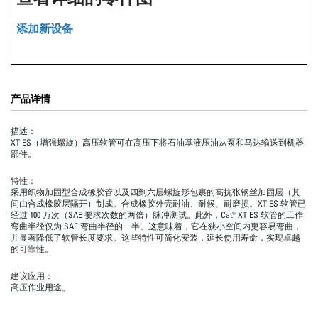
添加新设备
产品详情
描述：
XT ES（增强螺旋）高压软管可在高压下将石油基液压油从泵和马达输送到机器
部件。
特性：
采用织物加固型合成橡胶管以及四到六层螺旋形包裹的高抗张钢丝加固层（其
间由合成橡胶层隔开）制成。合成橡胶外壳耐油、耐候、耐磨损。XT ES 软管已
经过 100 万次（SAE 要求次数的两倍）脉冲测试。此外，Cat® XT ES 软管的工作
弯曲半径仅为 SAE 弯曲半径的一半。这意味着，它在狭小空间内更容易弯曲，
并显著降低了软管长度要求。这些特性可简化安装，延长使用寿命，实现卓越
的可靠性。
建议应用：
高压作业用途。