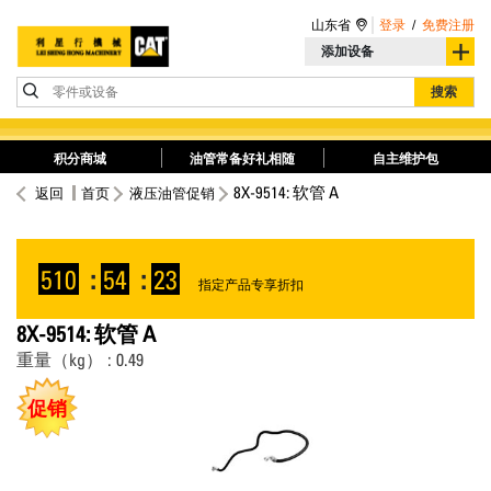
山东省
登录
/
免费注册
添加设备
零件或设备
搜索
积分商城
油管常备好礼相随
自主维护包
8X-9514: 软管 A
返回
首页
液压油管促销
510
:
54
:
22
指定产品专享折扣
8X-9514: 软管 A
重量（kg） : 0.49
促销