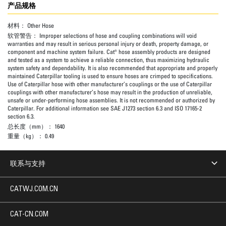
产品规格
材料：
Other Hose
软管警告：
Improper selections of hose and coupling combinations will void
warranties and may result in serious personal injury or death, property damage, or
component and machine system failure. Cat® hose assembly products are designed
and tested as a system to achieve a reliable connection, thus maximizing hydraulic
system safety and dependability. It is also recommended that appropriate and properly
maintained Caterpillar tooling is used to ensure hoses are crimped to specifications.
Use of Caterpillar hose with other manufacturer’s couplings or the use of Caterpillar
couplings with other manufacturer’s hose may result in the production of unreliable,
unsafe or under-performing hose assemblies. It is not recommended or authorized by
Caterpillar. For additional information see SAE J1273 section 6.3 and ISO 17165-2
section 6.3.
总长度（mm）：
1640
重量（kg）：
0.49
联系与支持
CATWJ.COM.CN
CAT-CN.COM