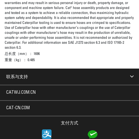
warranties and may result in serious personal injury or death, property damage, or
component and machine system failure. Cat® hose assembly products are designed
and tested as a system to achieve a reliable connection, thus maximizing hydraulic
system safety and dependability. It is also recommended that appropriate and properly
maintained Caterpillar tooling is used to ensure hoses are crimped to specifications.
Use of Caterpillar hose with other manufacturer’s couplings or the use of Caterpillar
couplings with other manufacturer’s hose may result in the production of unreliable,
unsafe or under-performing hose assemblies. It is not recommended or authorized by
Caterpillar. For additional information see SAE J1273 section 6.3 and ISO 17165-2
section 6.3.
总长度（mm）：
1696
重量（kg）：
0.485
联系与支持
CATWJ.COM.CN
CAT-CN.COM
支付方式