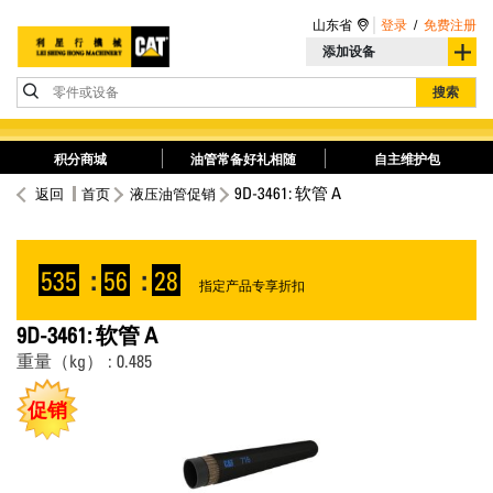
山东省
登录
/
免费注册
添加设备
零件或设备
搜索
积分商城
油管常备好礼相随
自主维护包
9D-3461: 软管 A
返回
首页
液压油管促销
535
:
56
:
28
指定产品专享折扣
9D-3461: 软管 A
重量（kg） : 0.485
促销