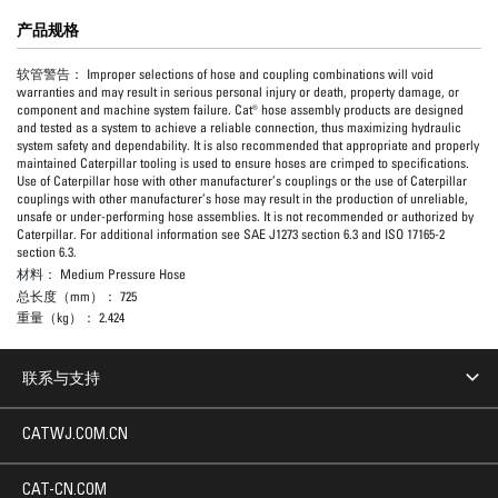
产品规格
软管警告：
Improper selections of hose and coupling combinations will void
warranties and may result in serious personal injury or death, property damage, or
component and machine system failure. Cat® hose assembly products are designed
and tested as a system to achieve a reliable connection, thus maximizing hydraulic
system safety and dependability. It is also recommended that appropriate and properly
maintained Caterpillar tooling is used to ensure hoses are crimped to specifications.
Use of Caterpillar hose with other manufacturer’s couplings or the use of Caterpillar
couplings with other manufacturer’s hose may result in the production of unreliable,
unsafe or under-performing hose assemblies. It is not recommended or authorized by
Caterpillar. For additional information see SAE J1273 section 6.3 and ISO 17165-2
section 6.3.
材料：
Medium Pressure Hose
总长度（mm）：
725
重量（kg）：
2.424
联系与支持
CATWJ.COM.CN
CAT-CN.COM