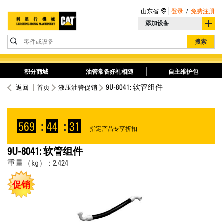
山东省
登录
/
免费注册
添加设备
零件或设备
搜索
积分商城
油管常备好礼相随
自主维护包
9U-8041: 软管组件
返回
首页
液压油管促销
569
:
44
:
31
指定产品专享折扣
9U-8041: 软管组件
重量（kg） : 2.424
促销